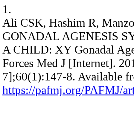
1.
Ali CSK, Hashim R, Manzo
GONADAL AGENESIS S
A CHILD: XY Gonadal Age
Forces Med J [Internet]. 20
7];60(1):147-8. Available f
https://pafmj.org/PAFMJ/ar